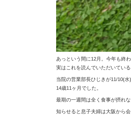
あっという間に
12
月。今年も終わ
実はこれを読んでいただいている
当院の営業部長ひじきが
11/10(
水
14
歳
11
ヶ月でした。
最期の一週間は全く食事が摂れな
知らせると息子夫婦は大阪から会