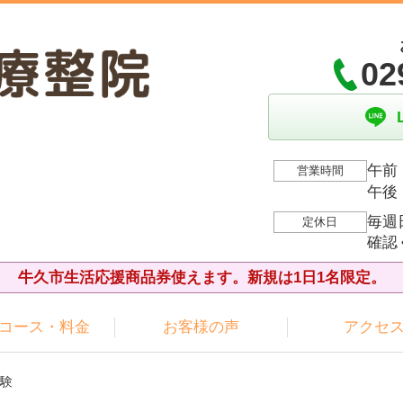
02
午前：
営業時間
午後：
毎週
定休日
確認
牛久市生活応援商品券使えます。新規は1日1名限定。
コース・料金
お客様の声
アクセ
体験