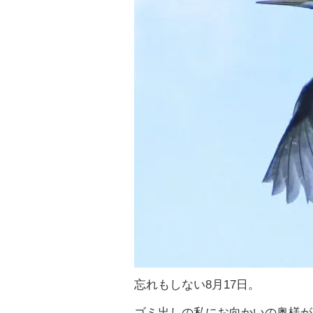
忘れもしない
8
月
17
日。
ゴミ出しの私にお向かいの奥様が