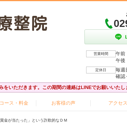
02
午前：
営業時間
午後：
毎週
定休日
確認
夏休みをいただきます。この期間の連絡はLINEでお願いいたし
コース・料金
お客様の声
アクセ
「賞金が当たった」という詐欺的なＤＭ