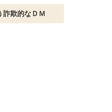
う詐欺的なＤＭ