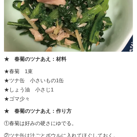
★ 春菊のツナあえ：材料
★春菊 1束
★ツナ缶 小さいもの1缶
★しょう油 小さじ1
★ゴマ少々
★ 春菊のツナあえ：作り方
①春菊は好みの硬さにゆでる。
②ツナ缶は汁ごとボウルに入れてほぐしておく。