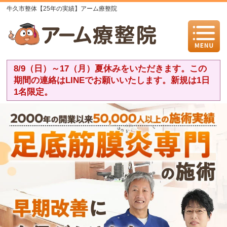
牛久市整体【25年の実績】アーム療整院
8/9（日）～17（月）夏休みをいただきます。この
期間の連絡はLINEでお願いいたします。新規は1日
1名限定。