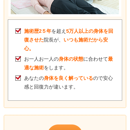
施術歴2５年
を超え
5
万人以上の身体を回
復させた
院長が、
いつも施術だから安
心。
お一人お一人の
身体の状態
に合わせて
最
適な施術
をします。
あなたの
身体を良く解っている
ので安心
感と回復力が違います。