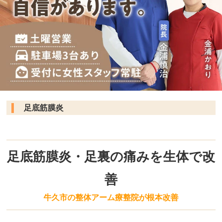
足底筋膜炎
足底筋膜炎・足裏の痛みを生体で改
善
牛久市の整体アーム療整院が根本改善