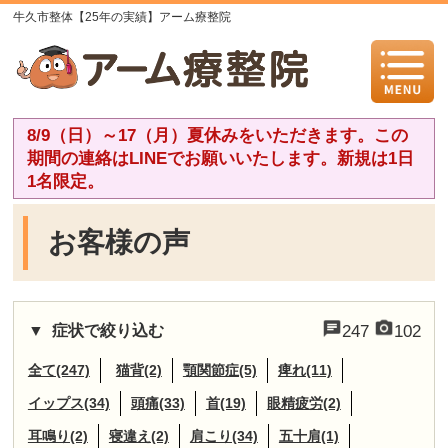
牛久市整体【25年の実績】アーム療整院
8/9（日）～17（月）夏休みをいただきます。この
期間の連絡はLINEでお願いいたします。新規は1日
1名限定。
お客様の声
症状で絞り込む
247
102
全て(247)
猫背(2)
顎関節症(5)
痺れ(11)
イップス(34)
頭痛(33)
首(19)
眼精疲労(2)
耳鳴り(2)
寝違え(2)
肩こり(34)
五十肩(1)