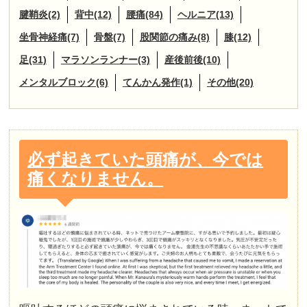
腱鞘炎(2)
背中(12)
腰痛(84)
ヘルニア(13)
坐骨神経痛(7)
骨盤(7)
股関節の痛み(8)
膝(12)
足(31)
マラソンランナー(3)
産後前後(10)
メンタルブロック(6)
てんかん発作(1)
その他(20)
必ず起きていた頭痛が、今では
痛くなりません。