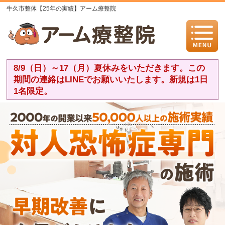
牛久市整体【25年の実績】アーム療整院
8/9（日）～17（月）夏休みをいただきます。この
期間の連絡はLINEでお願いいたします。新規は1日
1名限定。