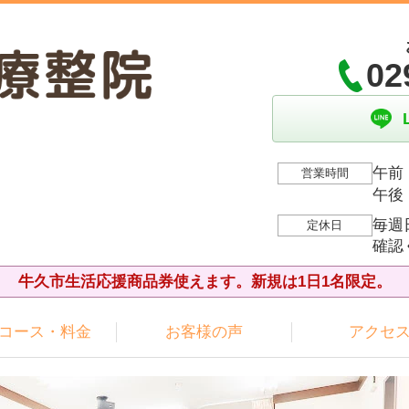
02
午前：
営業時間
午後：
毎週
定休日
確認
牛久市生活応援商品券使えます。新規は1日1名限定。
コース・料金
お客様の声
アクセ