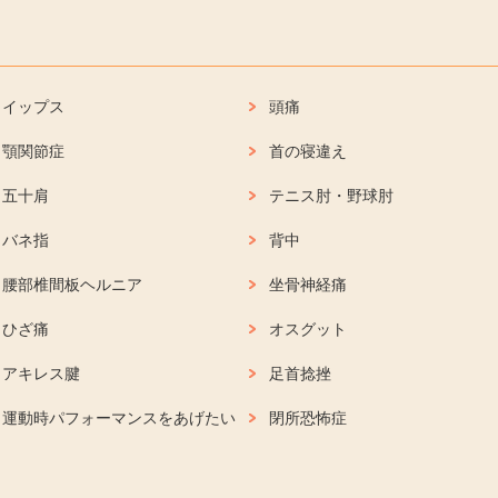
イップス
頭痛
顎関節症
首の寝違え
五十肩
テニス肘・野球肘
バネ指
背中
腰部椎間板ヘルニア
坐骨神経痛
ひざ痛
オスグット
アキレス腱
足首捻挫
運動時パフォーマンスをあげたい
閉所恐怖症