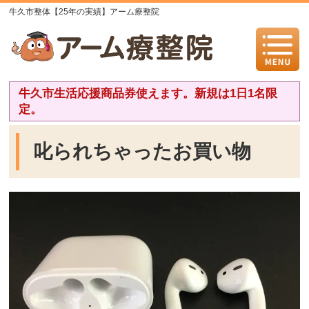
牛久市整体【25年の実績】アーム療整院
牛久市生活応援商品券使えます。新規は1日1名限
定。
叱られちゃったお買い物