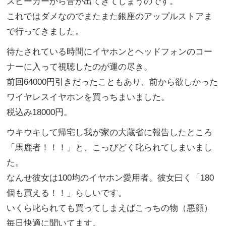
スピーカーから音が出てきてしまうのです。
これではダメなのでまたまた銀座のアップルストアま
で行ってきました。
待たされている時間にイヤホンとヘッドフォンのコー
ナーに入って視聴したのが運の尽き。
前回
64000
円引きだったこともあり、前から欲しかった
ワイヤレスイヤホンを買っちまいました。
税込み
18000
円。
ウキウキして帰宅し我が家の大蔵省に報告したところ
「馬鹿者！！！」と、こっぴどく叱られてしまいまし
た。
なんせ彼女は
100
均のイヤホン愛用者。彼女曰く「
180
個も買える！！」らしいです。
いくら叱られても買ってしまえばこっちの物（悪顔）
毎日快適に聞いてます。