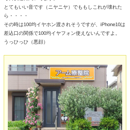
とてもいい音です（ニヤニヤ）でももしこれが壊れた
ら・・・・
その時は
100
均イヤホン渡されそうですが、
iPhone10
は
差込口の関係で
100
均イヤフォン使えないんですよ。
うっひっひ（悪顔）