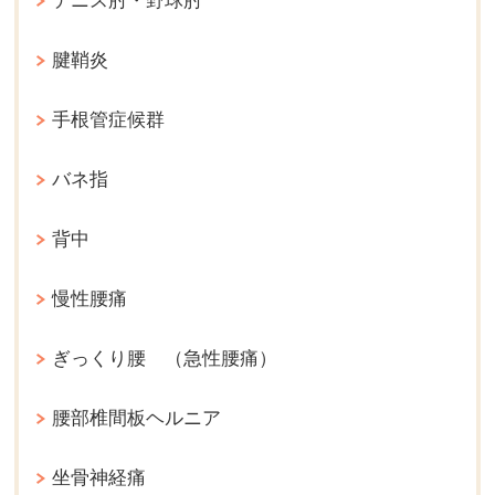
テニス肘・野球肘
腱鞘炎
手根管症候群
バネ指
背中
慢性腰痛
ぎっくり腰 （急性腰痛）
腰部椎間板ヘルニア
坐骨神経痛