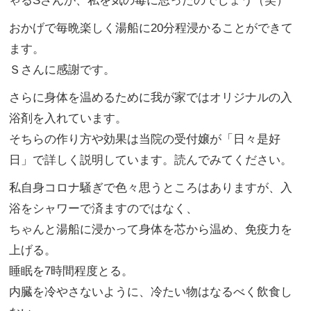
ゃる
S
さんが、私を気の毒に思ったのでしょう（笑）
おかげで毎晩楽しく湯船に
20
分程浸かることができて
ます。
Ｓさんに感謝です。
さらに身体を温めるために我が家ではオリジナルの入
浴剤を入れています。
そちらの作り方や効果は当院の受付嬢が「日々是好
日」で詳しく説明しています。読んでみてください。
私自身コロナ騒ぎで色々思うところはありますが、入
浴をシャワーで済ますのではなく、
ちゃんと湯船に浸かって身体を芯から温め、免疫力を
上げる。
睡眠を
7
時間程度とる。
内臓を冷やさないように、冷たい物はなるべく飲食し