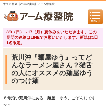
牛久市整体【25年の実績】アーム療整院
8/9（日）～17（月）夏休みをいただきます。この
期間の連絡はLINEでお願いいたします。新規は1日
1名限定。
荒川沖『麺屋ゆう』ってど
んなラーメン屋さん？猫舌
の人にオススメの麺屋ゆう
のつけ麺
６号沿い荒川沖にある「麺屋 ゆう」
ごぞんじです
か？