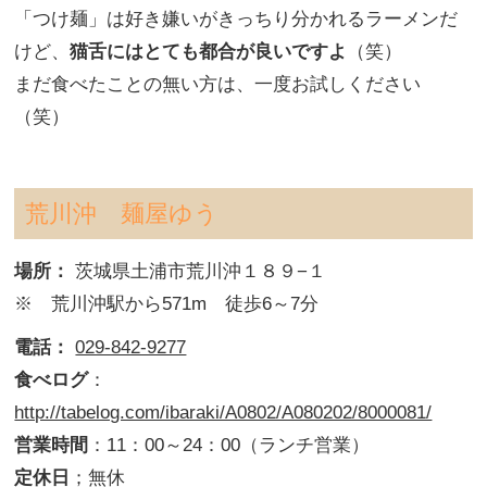
「つけ麺」は好き嫌いがきっちり分かれるラーメンだ
けど、
猫舌にはとても都合が良いですよ
（笑）
まだ食べたことの無い方は、一度お試しください
（笑）
荒川沖 麺屋ゆう
場所：
茨城県土浦市荒川沖１８９−１
※ 荒川沖駅から571m 徒歩6～7分
電話：
029-842-9277
食べログ
：
http://tabelog.com/ibaraki/A0802/A080202/8000081/
営業時間
：11：00～24：00（ランチ営業）
定休日
；無休