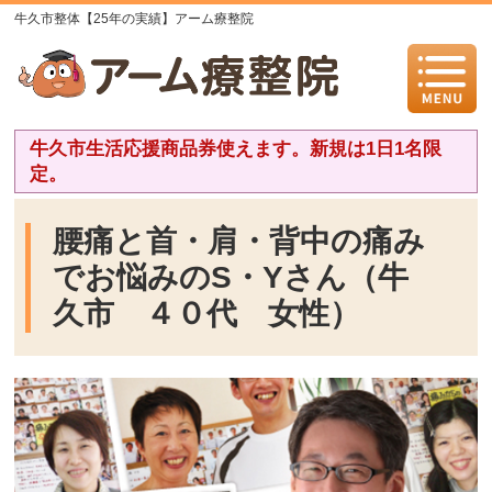
牛久市整体【25年の実績】アーム療整院
牛久市生活応援商品券使えます。新規は1日1名限
定。
腰痛と首・肩・背中の痛み
でお悩みのS・Yさん（牛
久市 ４０代 女性）