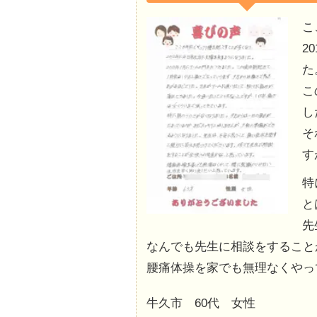
こ
2
た
こ
し
そ
す
特
と
先
なんでも先生に相談をすること
腰痛体操を家でも無理なくやっ
牛久市 60代 女性