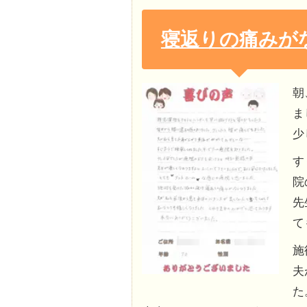
寝返りの痛みが
朝
ま
少
す
院
先
て
施
夫
た