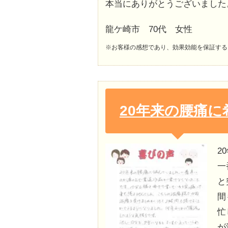
本当にありがとうございました
龍ケ崎市 70代 女性
※お客様の感想であり、効果効能を保証する
20年来の腰痛に
2
一
と
間
忙
が