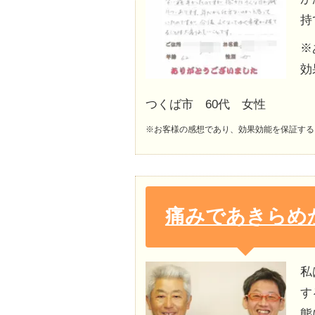
持
※
効
つくば市 60代 女性
※お客様の感想であり、効果効能を保証する
痛みであきらめ
私
す
態