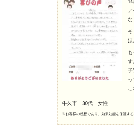
1
ア
な
そ
ほ
も
す
子
っ
こ
牛久市 30代 女性
※お客様の感想であり、効果効能を保証する