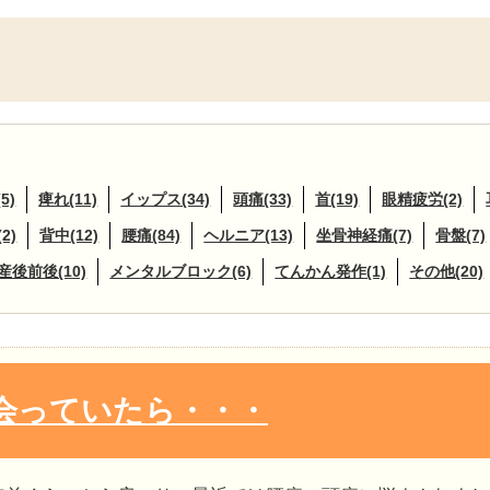
5)
痺れ(11)
イップス(34)
頭痛(33)
首(19)
眼精疲労(2)
2)
背中(12)
腰痛(84)
ヘルニア(13)
坐骨神経痛(7)
骨盤(7)
産後前後(10)
メンタルブロック(6)
てんかん発作(1)
その他(20)
会っていたら・・・