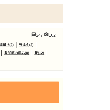
247
102
耳鳴り(2)
寝違え(2)
股関節の痛み(8)
膝(12)