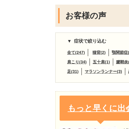
お客様の声
症状で絞り込む
全て(247)
猫背(2)
顎関節症(
肩こり(34)
五十肩(1)
腱鞘炎(
足(31)
マラソンランナー(3)
もっと早くに出