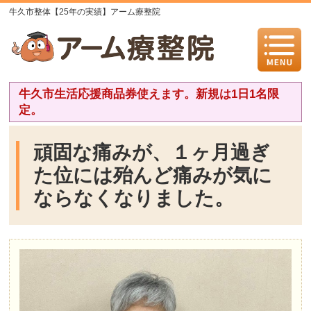
牛久市整体【25年の実績】アーム療整院
牛久市生活応援商品券使えます。新規は1日1名限
定。
頑固な痛みが、１ヶ月過ぎ
た位には殆んど痛みが気に
ならなくなりました。