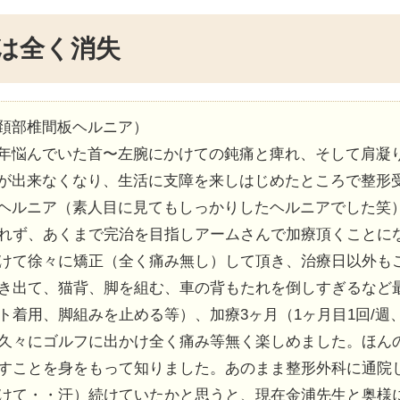
は全く消失
頚部椎間板ヘルニア）
年悩んでいた首〜左腕にかけての鈍痛と痺れ、そして肩凝
が出来なくなり、生活に支障を来しはじめたところで整形受
ヘルニア（素人目に見てもしっかりしたヘルニアでした笑
れず、あくまで完治を目指しアームさんで加療頂くことに
けて徐々に矯正（全く痛み無し）して頂き、治療日以外も
き出て、猫背、脚を組む、車の背もたれを倒しすぎるなど
着用、脚組みを止める等）、加療3ヶ月（1ヶ月目1回/週、
久々にゴルフに出かけ全く痛み等無く楽しめました。ほん
すことを身をもって知りました。あのまま整形外科に通院
けて・・汗）続けていたかと思うと、現在金浦先生と奥様