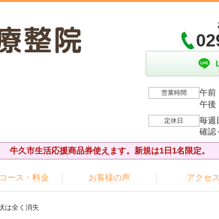
02
午前：
営業時間
午後：
毎週
定休日
確認
牛久市生活応援商品券使えます。新規は1日1名限定。
コース・料金
お客様の声
アクセ
症状は全く消失