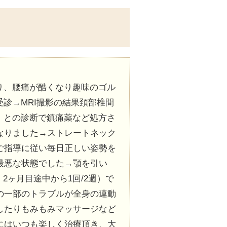
り、腰痛が酷くなり趣味のゴル
診→MRI撮影の結果頚部椎間
）との診断で鎮痛薬など処方さ
なりました→ストレートネック
ご指導に従い毎日正しい姿勢を
最悪な状態でした→顎を引い
2ヶ月目途中から1回/2週）で
の一部のトラブルが全身の連動
したりもみもみマッサージなど
にはいつも楽しく治療頂き、大