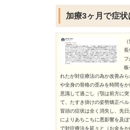
加療3ヶ月で症状
（
長
フ
板
れたが対症療法の為か改善みら
や全身の骨格の歪みを時間をか
意識して過ごし（顎は前方に突
て、たすき掛けの姿勢矯正ベルト
冒頭の症状は全く消失し、先日
によりあちこちに悪影響を及ぼ
で対症療法を延々と（お金をか