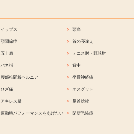
イップス
頭痛
顎関節症
首の寝違え
五十肩
テニス肘・野球肘
バネ指
背中
腰部椎間板ヘルニア
坐骨神経痛
ひざ痛
オスグット
アキレス腱
足首捻挫
運動時パフォーマンスをあげたい
閉所恐怖症