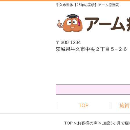
牛久市整体【25年の実績】アーム療整院
〒300-1234
茨城県牛久市中央２丁目５−２６
TOP
施術
TOP
>
お客様の声
> 加療3ヶ月で