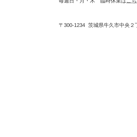
毎週日・月・木 臨時休業は
こち
〒300-1234
茨城県牛久市中央２