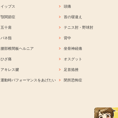
イップス
頭痛
顎関節症
首の寝違え
五十肩
テニス肘・野球肘
バネ指
背中
腰部椎間板ヘルニア
坐骨神経痛
ひざ痛
オスグット
アキレス腱
足首捻挫
運動時パフォーマンスをあげたい
閉所恐怖症