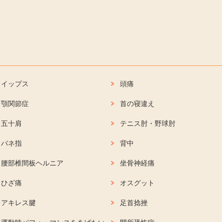
イップス
頭痛
顎関節症
首の寝違え
五十肩
テニス肘・野球肘
バネ指
背中
腰部椎間板ヘルニア
坐骨神経痛
ひざ痛
オスグット
アキレス腱
足首捻挫