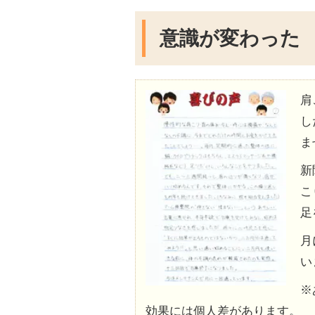
意識が変わった
肩
し
ま
新
こ
足
月
い
※
効果には個人差があります。