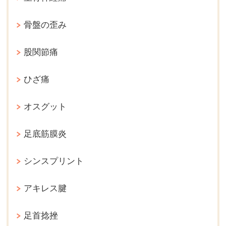
骨盤の歪み
股関節痛
ひざ痛
オスグット
足底筋膜炎
シンスプリント
アキレス腱
足首捻挫