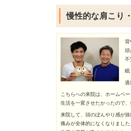
慢性的な肩こり
背
頭
不
眠
過
こちらへの来院は、ホームペー
生活を一変させたかったので、
来院して、頭のぼんやり感が抜
痛みが全体的になくなりました