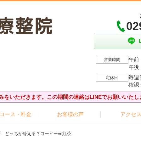
02
午前：
営業時間
午後：
毎週
定休日
確認
夏休みをいただきます。この期間の連絡はLINEでお願いいたし
コース・料金
お客様の声
アクセ
画 どっちが冷える？コーヒーvs紅茶