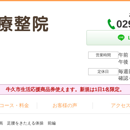
02
午前：
営業時間
午後：
毎週
定休日
確認
牛久市生活応援商品券使えます。新規は1日1名限定。
コース・料金
お客様の声
アクセ
漫画 足腰をきたえる体操 前編