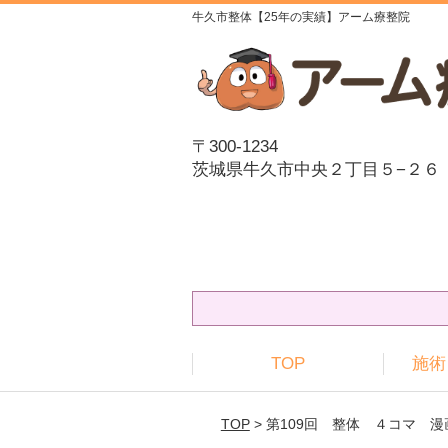
牛久市整体【25年の実績】アーム療整院
〒300-1234
茨城県牛久市中央２丁目５−２６
TOP
施術
TOP
> 第109回 整体 ４コマ 