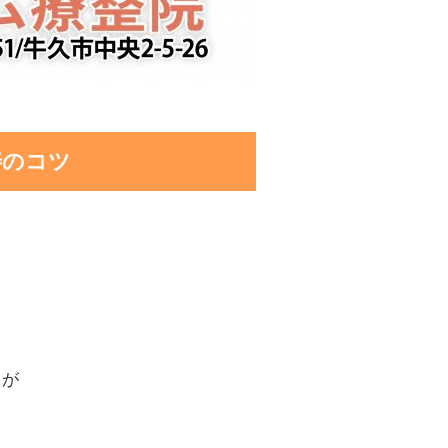
善のコツ
とが