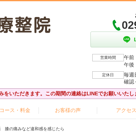
02
午前：
営業時間
午後：
毎週
定休日
確認
夏休みをいただきます。この期間の連絡はLINEでお願いいたし
コース・料金
お客様の声
アクセ
漫画 膝の痛みなど違和感を感じたら