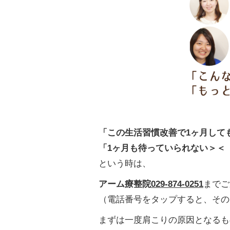
「この生活習慣改善で1ヶ月して
「1ヶ月も待っていられない＞＜
という時は、
アーム療整院
029-874-0251
までご
（電話番号をタップすると、その
まずは一度肩こりの原因となるも